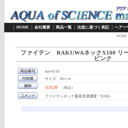
HOME
会社概要
商品一覧
法規に基づく表記
ヘアー
HOME
ファイテン RAKUWAネックX100 
ピンク
futr-0110
サイズ 50ｃｍ
\15120
（税込）
ファイテンネック最高含浸濃度『X100』