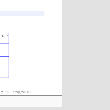
 レフ
ログイン
|
この頁のTOP↑