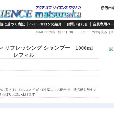
規に基づく表記
ヘアーサロンの紹介
お問い合わせ
会員専用ペー
HOME
>>
商品一覧
>> (160) ｜
カートの中を見る
｜
直
 リフレッシング シャンプー 1000ml
レフィル
）
お客さまにおススメ ﾍﾟﾊﾟｰﾐﾝﾄ葉エキス配合で、清涼感を与えま
でさっぱりと洗い上げます