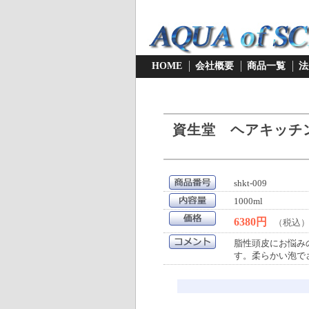
HOME
会社概要
商品一覧
法
資生堂 ヘアキッチン
shkt-009
1000ml
6380円
（税込
脂性頭皮にお悩みの
す。柔らかい泡