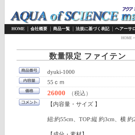
HOME
会社概要
商品一覧
法規に基づく表記
ヘアーサ
HOME
>
数量限定 ファイテン
dyuki-1000
55ｃｍ
26000
（税込）
【内容量・サイズ 】
紐:約55cm、TOP:縦 約3cm、横 約
【成分・素材】